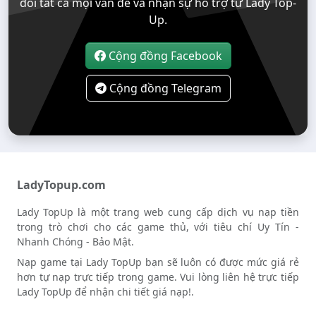
đổi tất cả mọi vẫn đề và nhận sự hỗ trợ từ Lady Top-
Up.
Cộng đồng Facebook
Cộng đồng Telegram
LadyTopup.com
Lady TopUp là một trang web cung cấp dịch vụ nạp tiền
trong trò chơi cho các game thủ, với tiêu chí Uy Tín -
Nhanh Chóng - Bảo Mật.
Nạp game tại Lady TopUp bạn sẽ luôn có được mức giá rẻ
hơn tự nạp trực tiếp trong game. Vui lòng liên hệ trực tiếp
Lady TopUp để nhận chi tiết giá nạp!.