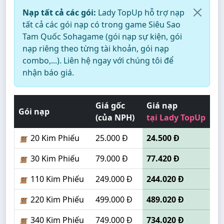
Nạp tất cả các gói:
Lady TopUp hỗ trợ nạp
tất cả các gói nạp có trong game Siêu Sao
Tam Quốc Sohagame (gói nạp sự kiện, gói
nạp riêng theo từng tài khoản, gói nạp
combo,...). Liên hệ ngay với chúng tôi để
nhận báo giá.
Giá gốc
Giá nạp
Gói nạp
(của NPH)
tại Lady TopUp
20 Kim Phiếu
25.000 Đ
24.500 Đ
30 Kim Phiếu
79.000 Đ
77.420 Đ
110 Kim Phiếu
249.000 Đ
244.020 Đ
220 Kim Phiếu
499.000 Đ
489.020 Đ
340 Kim Phiếu
749.000 Đ
734.020 Đ