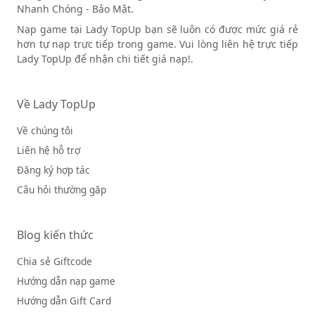
Nhanh Chóng - Bảo Mật.
Nạp game tại Lady TopUp bạn sẽ luôn có được mức giá rẻ
hơn tự nạp trực tiếp trong game. Vui lòng liên hệ trực tiếp
Lady TopUp để nhận chi tiết giá nạp!.
Về Lady TopUp
Về chúng tôi
Liên hệ hỗ trợ
Đăng ký hợp tác
Câu hỏi thường gặp
Blog kiến thức
Chia sẻ Giftcode
Hướng dẫn nạp game
Hướng dẫn Gift Card