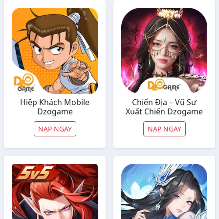
Hiệp Khách Mobile
Chiến Địa – Vũ Sư
Dzogame
Xuất Chiến Dzogame
NẠP NGAY
NẠP NGAY