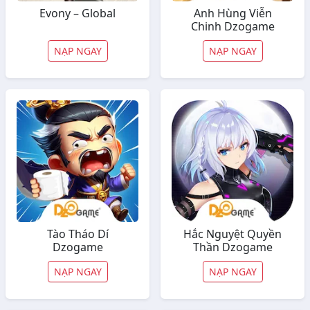
Evony – Global
Anh Hùng Viễn
Chinh Dzogame
NẠP NGAY
NẠP NGAY
Tào Tháo Dí
Hắc Nguyệt Quyền
Dzogame
Thần Dzogame
NẠP NGAY
NẠP NGAY