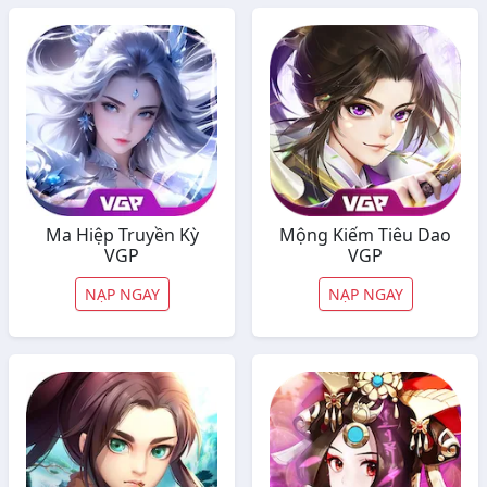
Ma Hiệp Truyền Kỳ
Mộng Kiếm Tiêu Dao
VGP
VGP
NẠP NGAY
NẠP NGAY