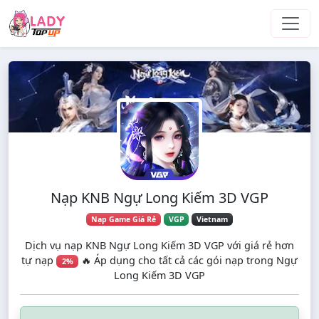
Skip to main content
Nạp KNB Ngự Long Kiếm 3D VGP
Nạp Game Giá Rẻ
VGP
Vietnam
Dịch vụ nạp KNB Ngự Long Kiếm 3D VGP với giá rẻ hơn
tự nạp
🔥 Áp dụng cho tất cả các gói nạp trong Ngự
2%
Long Kiếm 3D VGP