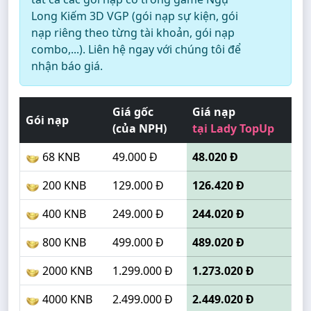
Long Kiếm 3D VGP (gói nạp sự kiện, gói
nạp riêng theo từng tài khoản, gói nạp
combo,...). Liên hệ ngay với chúng tôi để
nhận báo giá.
Giá gốc
Giá nạp
Gói nạp
(của NPH)
tại Lady TopUp
68 KNB
49.000 Đ
48.020 Đ
200 KNB
129.000 Đ
126.420 Đ
400 KNB
249.000 Đ
244.020 Đ
800 KNB
499.000 Đ
489.020 Đ
2000 KNB
1.299.000 Đ
1.273.020 Đ
4000 KNB
2.499.000 Đ
2.449.020 Đ