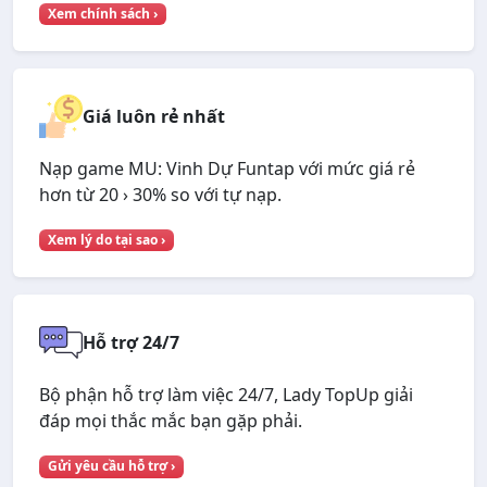
Xem chính sách ›
Giá luôn rẻ nhất
Nạp game MU: Vinh Dự Funtap với mức giá rẻ
hơn từ 20 › 30% so với tự nạp.
Xem lý do tại sao ›
Hỗ trợ 24/7
Bộ phận hỗ trợ làm việc 24/7, Lady TopUp giải
đáp mọi thắc mắc bạn gặp phải.
Gửi yêu cầu hỗ trợ ›