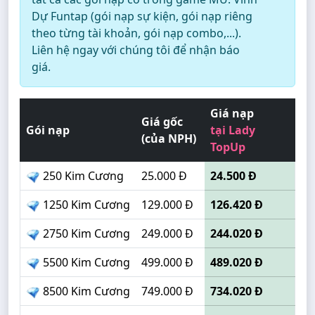
Dự Funtap (gói nạp sự kiện, gói nạp riêng
theo từng tài khoản, gói nạp combo,...).
Liên hệ ngay với chúng tôi để nhận báo
giá.
Giá nạp
Giá gốc
Gói nạp
tại Lady
(của NPH)
TopUp
250 Kim Cương
25.000 Đ
24.500 Đ
1250 Kim Cương
129.000 Đ
126.420 Đ
2750 Kim Cương
249.000 Đ
244.020 Đ
5500 Kim Cương
499.000 Đ
489.020 Đ
8500 Kim Cương
749.000 Đ
734.020 Đ