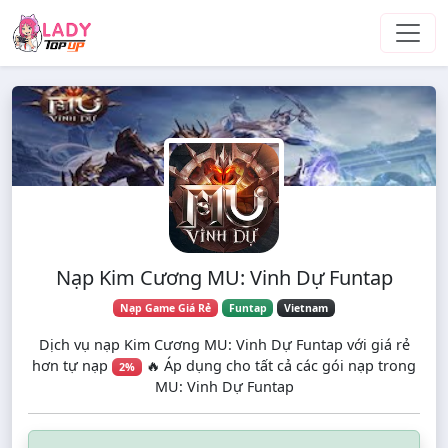
Skip to main content
Nạp Kim Cương MU: Vinh Dự Funtap
Nạp Game Giá Rẻ
Funtap
Vietnam
Dịch vụ nạp Kim Cương MU: Vinh Dự Funtap với giá rẻ
hơn tự nạp
🔥 Áp dụng cho tất cả các gói nạp trong
2%
MU: Vinh Dự Funtap