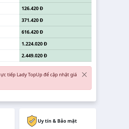
126.420 Đ
371.420 Đ
616.420 Đ
1.224.020 Đ
2.449.020 Đ
rực tiếp Lady TopUp để cập nhật giá
Uy tín & Bảo mật