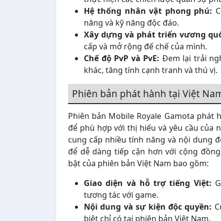
Hệ thống nhân vật phong phú:
Cu
năng và kỹ năng độc đáo.
Xây dựng và phát triển vương qu
cấp và mở rộng đế chế của mình.
Chế độ PvP và PvE:
Đem lại trải ng
khác, tăng tính cạnh tranh và thú vị.
Phiên bản phát hành tại Việt Na
Phiên bản Mobile Royale Gamota phát h
để phù hợp với thị hiếu và yêu cầu của 
cung cấp nhiều tính năng và nội dung độ
để dễ dàng tiếp cận hơn với cộng đồng
bật của phiên bản Việt Nam bao gồm:
Giao diện và hỗ trợ tiếng Việt:
Gi
tương tác với game.
Nội dung và sự kiện độc quyền:
Cu
biệt chỉ có tại phiên bản Việt Nam.