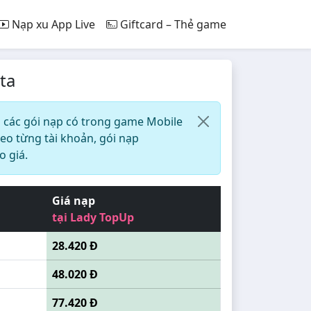
Nạp xu App Live
Giftcard – Thẻ game
ta
ả các gói nạp có trong game Mobile
heo từng tài khoản, gói nạp
o giá.
Giá nạp
tại Lady TopUp
28.420 Đ
48.020 Đ
77.420 Đ