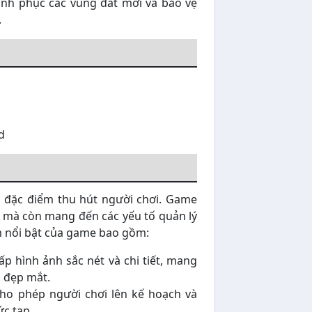
inh phục các vùng đất mới và bảo vệ
.
d
u đặc điểm thu hút người chơi. Game
 mà còn mang đến các yếu tố quản lý
m nổi bật của game bao gồm:
p hình ảnh sắc nét và chi tiết, mang
 đẹp mắt.
ho phép người chơi lên kế hoạch và
ức tạp.