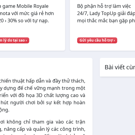
 game Mobile Royale
Bộ phận hỗ trợ làm việc
ota với mức giá rẻ hơn
24/7, Lady TopUp giải đá
20 › 30% so với tự nạp.
mọi thắc mắc bạn gặp ph
 lý do tại sao ›
Gửi yêu cầu hỗ trợ ›
Bài viết c
hiến thuật hấp dẫn và đầy thử thách,
ây dựng đế chế vững mạnh trong một
riển với đồ họa 3D chất lượng cao và
hút người chơi bởi sự kết hợp hoàn
ộng.
ơi không chỉ tham gia vào các trận
, nâng cấp và quản lý các công trình,