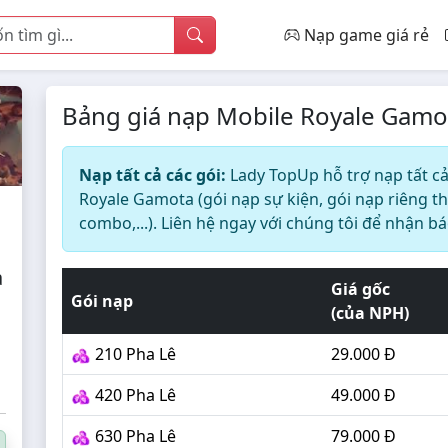
Nạp game giá rẻ
Bảng giá nạp Mobile Royale Gamo
Nạp tất cả các gói:
Lady TopUp hỗ trợ nạp tất c
Royale Gamota (gói nạp sự kiện, gói nạp riêng t
combo,...). Liên hệ ngay với chúng tôi để nhận bá
a
Giá gốc
Gói nạp
(của NPH)
210 Pha Lê
29.000 Đ
420 Pha Lê
49.000 Đ
630 Pha Lê
79.000 Đ