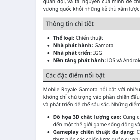
quân đội, và tài nguyên của mình để ch
vương quốc khỏi những kẻ thù xâm lược
Thông tin chi tiết
Thể loại:
Chiến thuật
Nhà phát hành:
Gamota
Nhà phát triển:
IGG
Nền tảng phát hành:
iOS và Androi
Các đặc điểm nổi bật
Mobile Royale Gamota nổi bật với nhiề
không chỉ chú trọng vào phần chiến đấu
và phát triển đế chế sâu sắc. Những điể
Đồ họa 3D chất lượng cao:
Cung cấ
đến một thế giới game sống động và
Gameplay chiến thuật đa dạng:
C
thực hiện các chiến lược quân sự ph