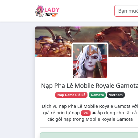
Skip to main content
Nạp Pha Lê Mobile Royale Gamot
Nạp Game Giá Rẻ
Gamota
Vietnam
Dịch vụ nạp Pha Lê Mobile Royale Gamota với
giá rẻ hơn tự nạp
🔥 Áp dụng cho tất cả
2%
các gói nạp trong Mobile Royale Gamota