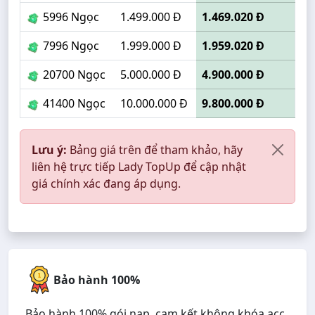
5996 Ngọc
1.499.000 Đ
1.469.020 Đ
7996 Ngọc
1.999.000 Đ
1.959.020 Đ
20700 Ngọc
5.000.000 Đ
4.900.000 Đ
41400 Ngọc
10.000.000 Đ
9.800.000 Đ
Lưu ý:
Bảng giá trên để tham khảo, hãy
liên hệ trực tiếp Lady TopUp để cập nhật
giá chính xác đang áp dụng.
Bảo hành 100%
Bảo hành 100% gói nạp, cam kết không khóa acc,