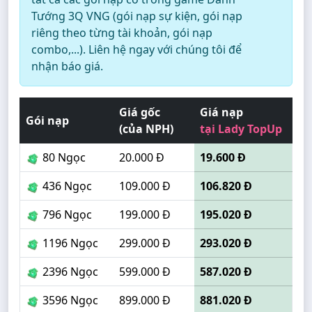
Tướng 3Q VNG (gói nạp sự kiện, gói nạp
riêng theo từng tài khoản, gói nạp
combo,...). Liên hệ ngay với chúng tôi để
nhận báo giá.
Giá gốc
Giá nạp
Gói nạp
(của NPH)
tại Lady TopUp
80 Ngọc
20.000 Đ
19.600 Đ
436 Ngọc
109.000 Đ
106.820 Đ
796 Ngọc
199.000 Đ
195.020 Đ
1196 Ngọc
299.000 Đ
293.020 Đ
2396 Ngọc
599.000 Đ
587.020 Đ
3596 Ngọc
899.000 Đ
881.020 Đ