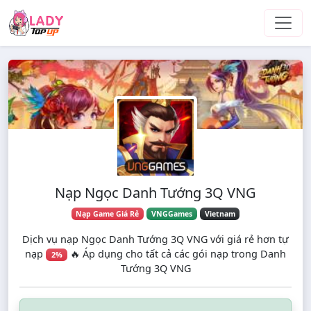
Skip to main content
Nạp Ngọc Danh Tướng 3Q VNG
Nạp Game Giá Rẻ
VNGGames
Vietnam
Dịch vụ nạp Ngọc Danh Tướng 3Q VNG với giá rẻ hơn tự
nạp
🔥 Áp dụng cho tất cả các gói nạp trong Danh
2%
Tướng 3Q VNG