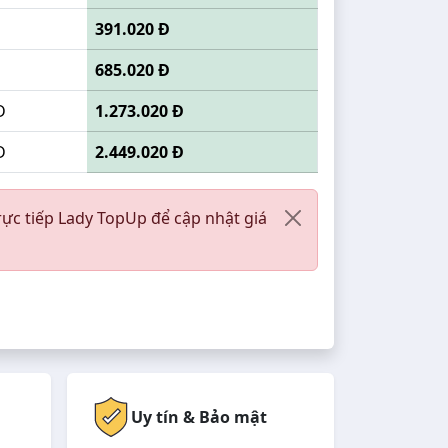
391.020 Đ
685.020 Đ
Đ
1.273.020 Đ
Đ
2.449.020 Đ
rực tiếp Lady TopUp để cập nhật giá
Uy tín & Bảo mật