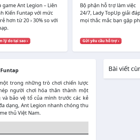
 game Ant Legion – Liên
Bộ phận hỗ trợ làm việc
h Kiến Funtap với mức
24/7, Lady TopUp giải đá
 rẻ hơn từ 20 › 30% so với
mọi thắc mắc bạn gặp ph
nạp.
 lý do tại sao ›
Gửi yêu cầu hỗ trợ ›
Bài viết c
n Funtap
một trong những trò chơi chiến lược
phép người chơi hóa thân thành một
 và bảo vệ tổ của mình trước các kẻ
i đa dạng, Ant Legion nhanh chóng thu
me thủ Việt Nam.