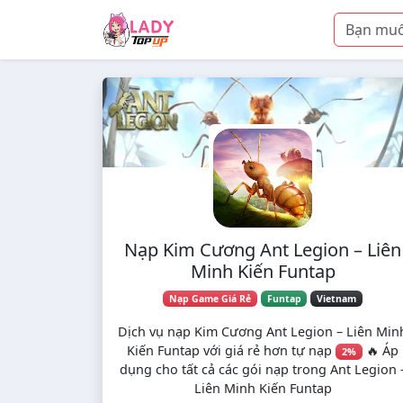
Skip to main content
Nạp Kim Cương Ant Legion – Liên
Minh Kiến Funtap
Nạp Game Giá Rẻ
Funtap
Vietnam
Dịch vụ nạp Kim Cương Ant Legion – Liên Min
Kiến Funtap với giá rẻ hơn tự nạp
🔥 Áp
2%
dụng cho tất cả các gói nạp trong Ant Legion 
Liên Minh Kiến Funtap