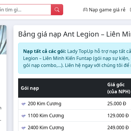
Nạp game giá rẻ
Bảng giá nạp Ant Legion – Liên M
Nạp tất cả các gói:
Lady TopUp hỗ trợ nạp tất cả
Legion – Liên Minh Kiến Funtap (gói nạp sự kiện,
gói nạp combo,...). Liên hệ ngay với chúng tôi để
Giá gốc
Gói nạp
(của NPH)
200 Kim Cương
25.000 Đ
h
1100 Kim Cương
129.000 Đ
–
2400 Kim Cương
249.000 Đ