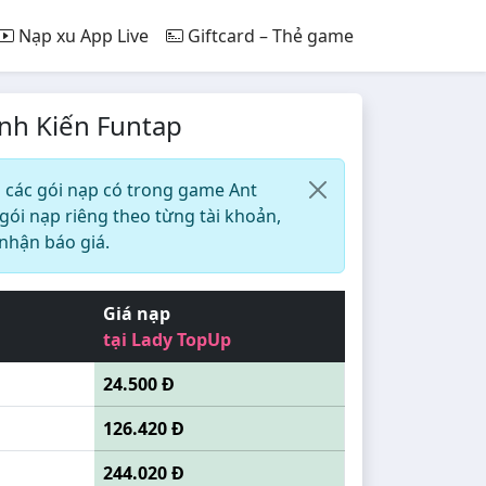
Nạp xu App Live
Giftcard – Thẻ game
inh Kiến Funtap
 các gói nạp có trong game Ant
 gói nạp riêng theo từng tài khoản,
 nhận báo giá.
Giá nạp
tại Lady TopUp
24.500 Đ
126.420 Đ
244.020 Đ