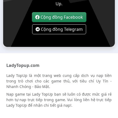
Up.
Cộng đồng Facebook
Cộng đồng Telegram
LadyTopup.com
Lady TopUp là một trang web cung cấp dịch vụ nạp tiền
trong trò chơi cho các game thủ, với tiêu chí Uy Tín -
Nhanh Chóng - Bảo Mật.
Nạp game tại Lady TopUp bạn sẽ luôn có được mức giá rẻ
hơn tự nạp trực tiếp trong game. Vui lòng liên hệ trực tiếp
Lady TopUp để nhận chi tiết giá nạp!.