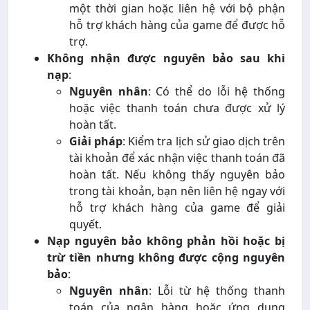
một thời gian hoặc liên hệ với bộ phận
hỗ trợ khách hàng của game để được hỗ
trợ.
Không nhận được nguyên bảo sau khi
nạp
:
Nguyên nhân
: Có thể do lỗi hệ thống
hoặc việc thanh toán chưa được xử lý
hoàn tất.
Giải pháp
: Kiểm tra lịch sử giao dịch trên
tài khoản để xác nhận việc thanh toán đã
hoàn tất. Nếu không thấy nguyên bảo
trong tài khoản, bạn nên liên hệ ngay với
hỗ trợ khách hàng của game để giải
quyết.
Nạp nguyên bảo không phản hồi hoặc bị
trừ tiền nhưng không được cộng nguyên
bảo
:
Nguyên nhân
: Lỗi từ hệ thống thanh
toán của ngân hàng hoặc ứng dụng