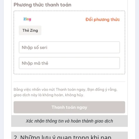
Xác nhận thông tin và hoàn thành giao dịch
2. Những lưu ý quan trọng khi nạp