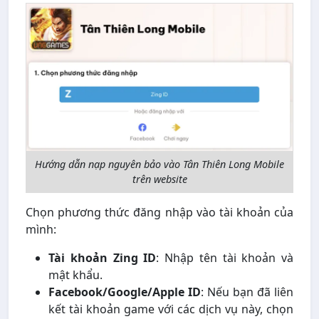
Hướng dẫn nạp nguyên bảo vào Tân Thiên Long Mobile
trên website
Chọn phương thức đăng nhập vào tài khoản của
mình:
Tài khoản Zing ID
: Nhập tên tài khoản và
mật khẩu.
Facebook/Google/Apple ID
: Nếu bạn đã liên
kết tài khoản game với các dịch vụ này, chọn