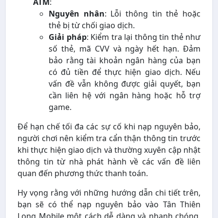
ATM
:
Nguyên nhân
: Lỗi thông tin thẻ hoặc
thẻ bị từ chối giao dịch.
Giải pháp
: Kiểm tra lại thông tin thẻ như
số thẻ, mã CVV và ngày hết hạn. Đảm
bảo rằng tài khoản ngân hàng của bạn
có đủ tiền để thực hiện giao dịch. Nếu
vấn đề vẫn không được giải quyết, bạn
cần liên hệ với ngân hàng hoặc hỗ trợ
game.
Để hạn chế tối đa các sự cố khi nạp nguyên bảo,
người chơi nên kiểm tra cẩn thận thông tin trước
khi thực hiện giao dịch và thường xuyên cập nhật
thông tin từ nhà phát hành về các vấn đề liên
quan đến phương thức thanh toán.
Hy vọng rằng với những hướng dẫn chi tiết trên,
bạn sẽ có thể nạp nguyên bảo vào Tân Thiên
Long Mobile một cách dễ dàng và nhanh chóng.