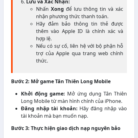
Lưu và Xác Nhận:
Nhấn
Xong
để lưu thông tin và xác
nhận phương thức thanh toán.
Hãy đảm bảo thông tin thẻ được
thêm vào Apple ID là chính xác và
hợp lệ.
Nếu có sự cố, liên hệ với bộ phận hỗ
trợ của Apple qua trang web chính
thức.
Bước 2: Mở game Tân Thiên Long Mobile
Khởi động game:
Mở ứng dụng Tân Thiên
Long Mobile từ màn hình chính của iPhone.
Đăng nhập tài khoản:
Hãy đăng nhập vào
tài khoản mà bạn muốn nạp.
Bước 3: Thực hiện giao dịch nạp nguyên bảo