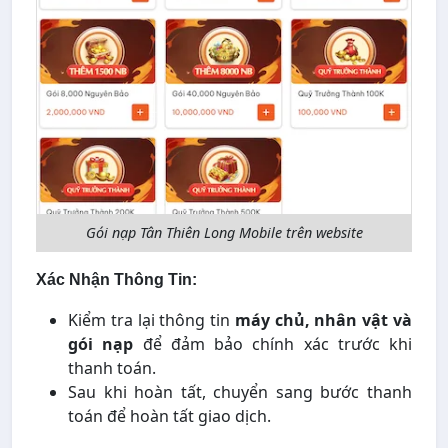
Gói nạp Tân Thiên Long Mobile trên website
Xác Nhận Thông Tin:
Kiểm tra lại thông tin
máy chủ, nhân vật và
gói nạp
để đảm bảo chính xác trước khi
thanh toán.
Sau khi hoàn tất, chuyển sang bước thanh
toán để hoàn tất giao dịch.