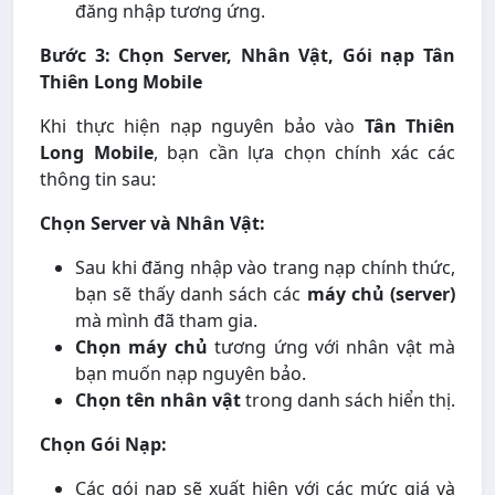
đăng nhập tương ứng.
Bước 3: Chọn Server, Nhân Vật, Gói nạp Tân
Thiên Long Mobile
Khi thực hiện nạp nguyên bảo vào
Tân Thiên
Long Mobile
, bạn cần lựa chọn chính xác các
thông tin sau:
Chọn Server và Nhân Vật:
Sau khi đăng nhập vào trang nạp chính thức,
bạn sẽ thấy danh sách các
máy chủ (server)
mà mình đã tham gia.
Chọn máy chủ
tương ứng với nhân vật mà
bạn muốn nạp nguyên bảo.
Chọn tên nhân vật
trong danh sách hiển thị.
Chọn Gói Nạp:
Các gói nạp sẽ xuất hiện với các mức giá và