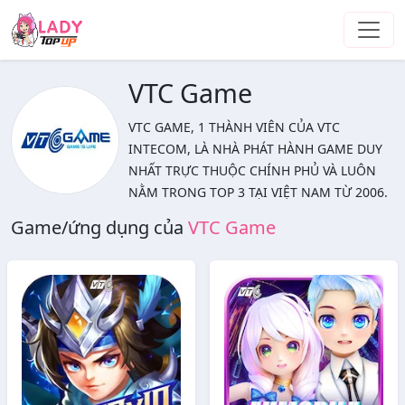
Skip to main content
VTC Game
VTC GAME, 1 THÀNH VIÊN CỦA VTC
INTECOM, LÀ NHÀ PHÁT HÀNH GAME DUY
NHẤT TRỰC THUỘC CHÍNH PHỦ VÀ LUÔN
NẰM TRONG TOP 3 TẠI VIỆT NAM TỪ 2006.
Game/ứng dụng của
VTC Game