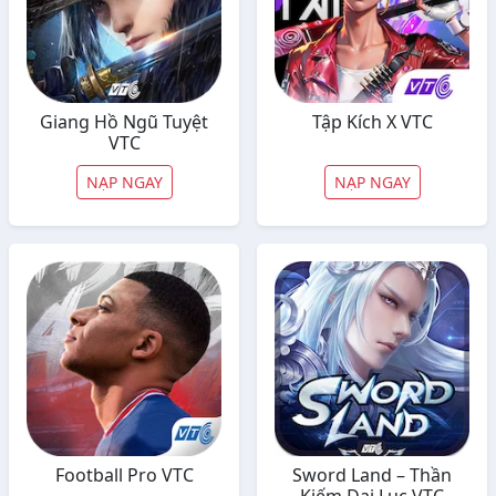
Giang Hồ Ngũ Tuyệt
Tập Kích X VTC
VTC
NẠP NGAY
NẠP NGAY
Football Pro VTC
Sword Land – Thần