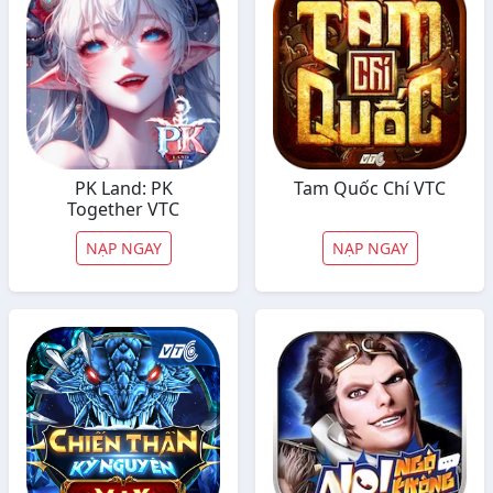
PK Land: PK
Tam Quốc Chí VTC
Together VTC
NẠP NGAY
NẠP NGAY