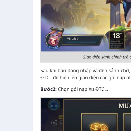
Giao diện sảnh chính trò
Sau khi bạn đăng nhập và đến sảnh chờ,
ĐTCL để hiện lên giao diện các gói nạp n
Bước2:
Chọn gói nạp Xu ĐTCL.