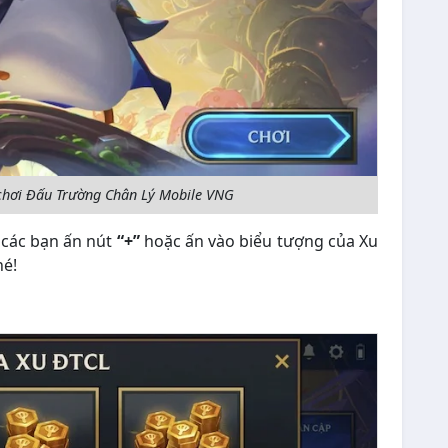
 chơi Đấu Trường Chân Lý Mobile VNG
 các bạn ấn nút
“+”
hoặc ấn vào biểu tượng của Xu
hé!