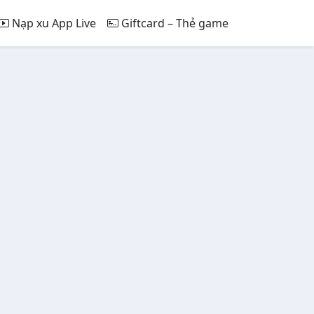
Nạp xu App Live
Giftcard – Thẻ game