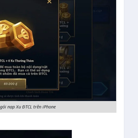
t gói nạp Xu ĐTCL trên iPhone